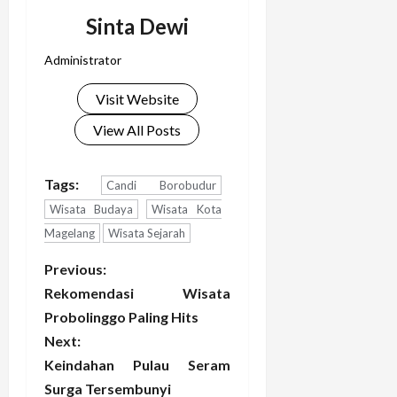
Sinta Dewi
Administrator
Visit Website
View All Posts
Tags:
Candi Borobudur
Wisata Budaya
Wisata Kota
Magelang
Wisata Sejarah
P
Previous:
Rekomendasi Wisata
o
Probolinggo Paling Hits
Next:
s
Keindahan Pulau Seram
t
Surga Tersembunyi