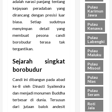
adalah narasi panjang tentang
Pulau
kejayaan peradaban yang
Karimun
Jawa
dirancang dengan presisi luar
biasa. Setiap sudutnya
Pulau
Kenawa
menyimpan detail yang
membuat pesona candi
Pulau
Labengki
borobudur terasa tak
tergantikan.
Pulau
Maluku
Sejarah singkat
Pulau
Misool
borobudur
Pulau
Candi ini dibangun pada abad
Nias
ke-8 oleh Dinasti Syailendra
Pulau
dan menjadi monumen Buddha
Seram
terbesar di dunia. Tersusun
Roti
dari jutaan balok andesit
Jala