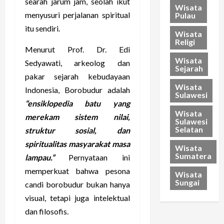
searah jarum jam, seolah ikut
Wisata
menyusuri perjalanan spiritual
Pulau
itu sendiri.
Wisata
Religi
Menurut Prof. Dr. Edi
Wisata
Sedyawati, arkeolog dan
Sejarah
pakar sejarah kebudayaan
Wisata
Indonesia, Borobudur adalah
Sulawesi
“ensiklopedia batu yang
Wisata
merekam sistem nilai,
Sulawesi
Selatan
struktur sosial, dan
spiritualitas masyarakat masa
Wisata
Sumatera
lampau.”
Pernyataan ini
memperkuat bahwa pesona
Wisata
Sungai
candi borobudur bukan hanya
visual, tetapi juga intelektual
dan filosofis.