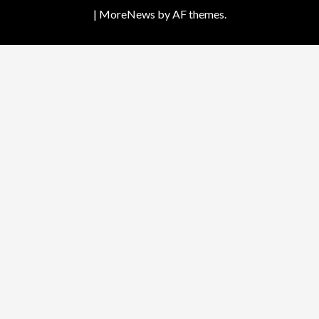
|
MoreNews
by AF themes.