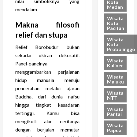
nilai simboliknya yang
Kota
Medan
mendalam.
Wisata
Kota
Makna filosofi
Pacitan
relief dan stupa
Wisata
Kota
Relief Borobudur bukan
Probolinggo
sekadar ukiran dekoratif.
Wisata
Panel-panelnya
Kuliner
menggambarkan perjalanan
Wisata
hidup manusia menuju
Maluku
pencerahan melalui ajaran
Wisata
Buddha, dari dunia nafsu
NTT
hingga tingkat kesadaran
Wisata
tertinggi. Kamu bisa
Pantai
mengikuti alur ceritanya
Wisata
dengan berjalan memutar
Papua