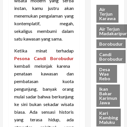
wisata modern yang serba
a
e
a
K
18/04/202
h
n
t
instan, kamu justru akan
h
Air
P
t
Terjun
F
a
menemukan pengalaman yang
Karawa
u
e
l
s
kontemplatif, megah,
l
n
o
Air Terjun
sekaligus membumi dalam
a
g
r
Madakaripur
11/04/202
u
P
satu kawasan yang sama.
e
Borobudur
W
e
s
a
Ketika minat terhadap
m
Candi
y
a
Pesona Candi Borobudur
Borobudur
04/04/202
a
n
kembali melonjak karena
n
Desa
d
penataan kawasan dan
Wae
g
a
Rebo
pembatasan kuota
I
n
n
g
Ikan
pengunjung, banyak orang
Bakar
d
a
mulai sadar bahwa berkunjung
Karimun
o
n
Jawa
ke sini bukan sekadar wisata
n
L
biasa. Ada sensasi historis
e
Kari
a
Kambing
s
yang terasa hidup, ada
u
Maluku
i
t