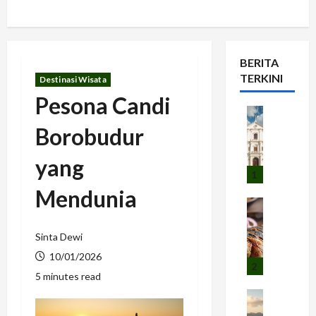
BERITA
TERKINI
Destinasi Wisata
Pesona Candi
Panduan W
L
Borobudur
a
w
yang
a
1
n
Mendunia
g
Kuliner
I
S
k
e
Sinta Dewi
a
w
10/01/2026
n
u
2
5 minutes read
B
S
a
Budaya dan
e
A
k
m