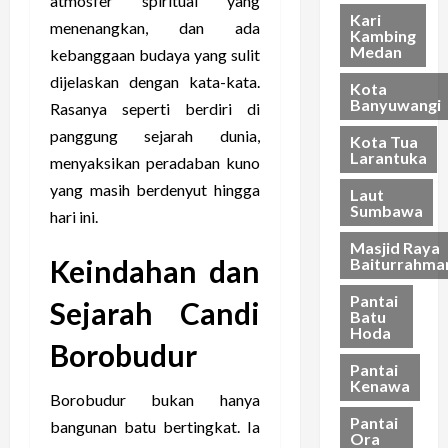
atmosfer spiritual yang
a
Kari
menenangkan, dan ada
Kambing
28/03/202
Medan
kebanggaan budaya yang sulit
21/03/202
dijelaskan dengan kata-kata.
Kota
Banyuwangi
Rasanya seperti berdiri di
panggung sejarah dunia,
Kota Tua
Larantuka
menyaksikan peradaban kuno
yang masih berdenyut hingga
Laut
Sumbawa
hari ini.
Masjid Raya
Keindahan dan
Baiturrahma
Pantai
Sejarah Candi
Batu
Hoda
Borobudur
Pantai
Kenawa
Borobudur bukan hanya
Pantai
bangunan batu bertingkat. Ia
Ora