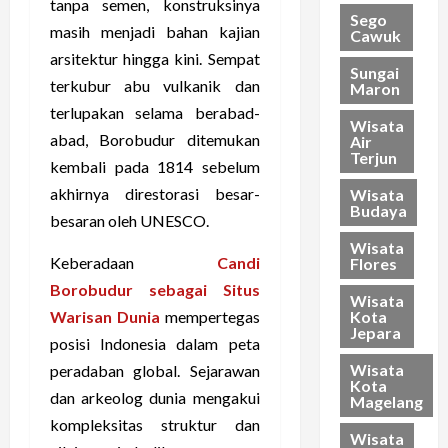
tanpa semen, konstruksinya
Sego
masih menjadi bahan kajian
Cawuk
arsitektur hingga kini. Sempat
Sungai
terkubur abu vulkanik dan
Maron
terlupakan selama berabad-
Wisata
abad, Borobudur ditemukan
Air
Terjun
kembali pada 1814 sebelum
akhirnya direstorasi besar-
Wisata
Budaya
besaran oleh UNESCO.
Wisata
Keberadaan
Candi
Flores
Borobudur sebagai Situs
Wisata
Kota
Warisan Dunia
mempertegas
Jepara
posisi Indonesia dalam peta
Wisata
peradaban global. Sejarawan
Kota
dan arkeolog dunia mengakui
Magelang
kompleksitas struktur dan
Wisata