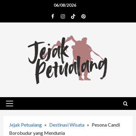
Skip
06/08/2026
to
Facebook
Instagram
TikTok
Pinterest
content
Primary
Menu
Jejak Petualang
»
Destinasi Wisata
»
Pesona Candi
Borobudur yang Mendunia