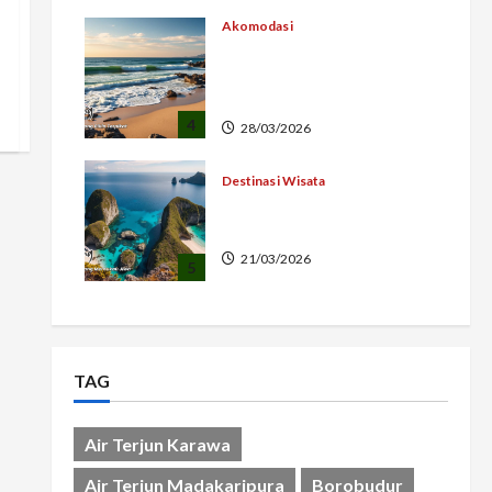
Akomodasi
Ocean View Ujung
Genteng Pemandangan
Laut
4
28/03/2026
Destinasi Wisata
Pesona Indah Pulau
Wayang Indonesia
21/03/2026
5
TAG
Air Terjun Karawa
Air Terjun Madakaripura
Borobudur