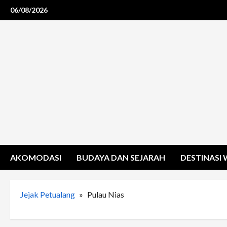
Skip
06/08/2026
to
content
AKOMODASI
BUDAYA DAN SEJARAH
DESTINASI 
Jejak Petualang
»
Pulau Nias