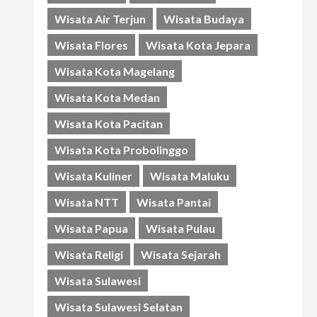
Wisata Air Terjun
Wisata Budaya
Wisata Flores
Wisata Kota Jepara
Wisata Kota Magelang
Wisata Kota Medan
Wisata Kota Pacitan
Wisata Kota Probolinggo
Wisata Kuliner
Wisata Maluku
Wisata NTT
Wisata Pantai
Wisata Papua
Wisata Pulau
Wisata Religi
Wisata Sejarah
Wisata Sulawesi
Wisata Sulawesi Selatan