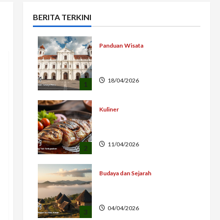
BERITA TERKINI
Panduan Wisata
Lawang Sewu Semarang
Ikon Bersejarah
18/04/2026
1
Kuliner
Ikan Bakar Serepeh
Jepara Lezat Khas
11/04/2026
2
Budaya dan Sejarah
Asal Usul Wae Rebo Desa
Adat Flores
04/04/2026
3