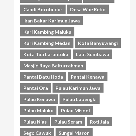
Candi Borobudur
Desa Wae Rebo
Ikan Bakar Karimun Jawa
Kari Kambing Maluku
Kari Kambing Medan
Kota Banyuwangi
Kota Tua Larantuka
Laut Sumbawa
Masjid Raya Baiturrahman
Pantai Batu Hoda
Pantai Kenawa
Pantai Ora
Pulau Karimun Jawa
Pulau Kenawa
Pulau Labengki
Pulau Maluku
Pulau Misool
Pulau Nias
Pulau Seram
Roti Jala
Sego Cawuk
Sungai Maron