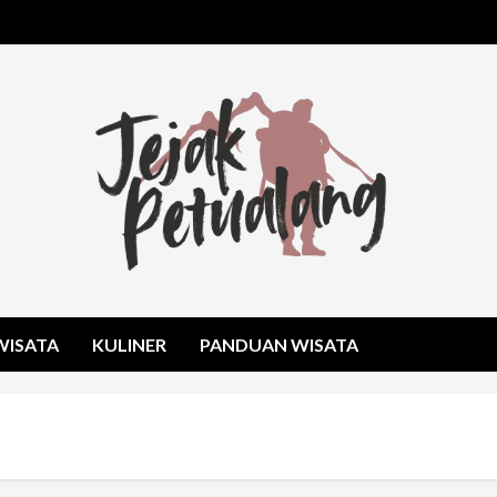
WISATA
KULINER
PANDUAN WISATA