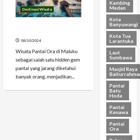
Kambing
28/03/202
Medan
Destinasi Wisata
21/03/202
Kota
Banyuwangi
Wisata Pantai Ora Sang
Pemikat dari Maluku
Kota Tua
Larantuka
08/10/2024
Wisata Pantai Ora di Maluku
Laut
Sumbawa
sebagai salah satu hidden gem
pantai yang jarang diketahui
Masjid Raya
Baiturrahma
banyak orang, menjadikan...
Pantai
Batu
Hoda
Pantai
Kenawa
Pantai
Ora