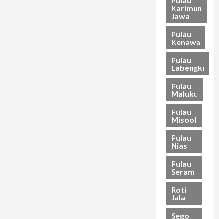
Pulau
Karimun
Jawa
Pulau
Kenawa
Pulau
Labengki
Pulau
Maluku
Pulau
Misool
Pulau
Nias
Pulau
Seram
Roti
Jala
Sego