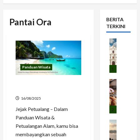
BERITA
Pantai Ora
TERKINI
Panduan W
L
a
w
Panduan Wisata
a
1
n
g
Kuliner
Petualangan Baru ke Pantai
I
S
Ora di Maluku
k
e
16/08/2025
a
w
Jejak Petualang – Dalam
n
u
2
B
S
Panduan Wisata &
a
Budaya dan
e
Petualangan Alam, kamu bisa
A
k
m
membayangkan sebuah
s
a
a