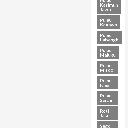
Pulau
Karimun
Jawa
Pulau
Kenawa
Pulau
Labengki
Pulau
Maluku
Pulau
Misool
Pulau
Nias
Pulau
Seram
Roti
Jala
Sego