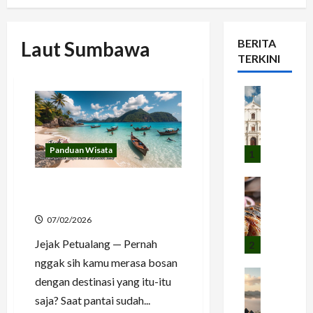
BERITA
Laut Sumbawa
TERKINI
Panduan W
L
a
w
Panduan Wisata
a
1
n
g
Kuliner
Wisata Sumbawa Besar
I
S
Surga Petualangan Laut
k
e
07/02/2026
a
w
Jejak Petualang — Pernah
n
u
2
B
S
nggak sih kamu merasa bosan
a
Budaya dan
e
dengan destinasi yang itu-itu
A
k
m
saja? Saat pantai sudah...
s
a
a