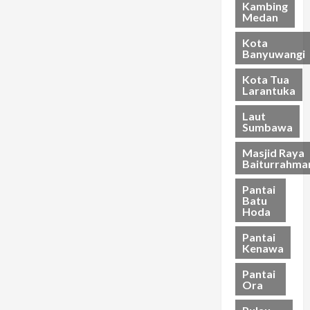
Kambing
28/03/202
Medan
21/03/202
Kota
Banyuwangi
Kota Tua
Larantuka
Laut
Sumbawa
Masjid Raya
Baiturrahma
Pantai
Batu
Hoda
Pantai
Kenawa
Pantai
Ora