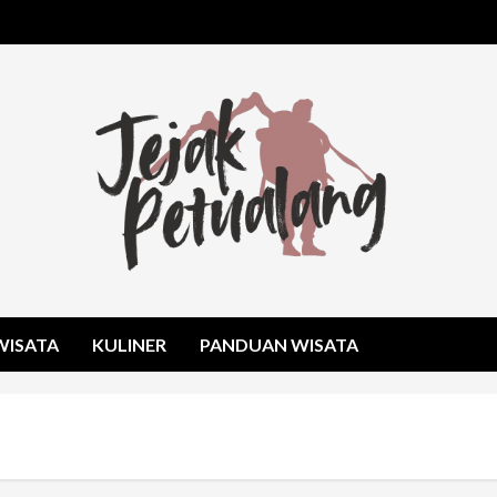
WISATA
KULINER
PANDUAN WISATA