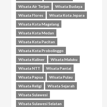
Wisata Air Terjun
Wisata Budaya
Wisata Flores
Wisata Kota Jepara
Wisata Kota Magelang
Wisata Kota Medan
Wisata Kota Pacitan
Wisata Kota Probolinggo
Wisata Kuliner
Wisata Maluku
Wisata NTT
Wisata Pantai
Wisata Papua
Wisata Pulau
Wisata Religi
Wisata Sejarah
Wisata Sulawesi
Wisata Sulawesi Selatan