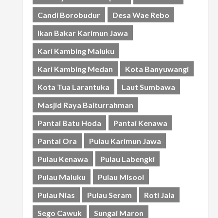
Candi Borobudur
Desa Wae Rebo
Ikan Bakar Karimun Jawa
Kari Kambing Maluku
Kari Kambing Medan
Kota Banyuwangi
Kota Tua Larantuka
Laut Sumbawa
Masjid Raya Baiturrahman
Pantai Batu Hoda
Pantai Kenawa
Pantai Ora
Pulau Karimun Jawa
Pulau Kenawa
Pulau Labengki
Pulau Maluku
Pulau Misool
Pulau Nias
Pulau Seram
Roti Jala
Sego Cawuk
Sungai Maron