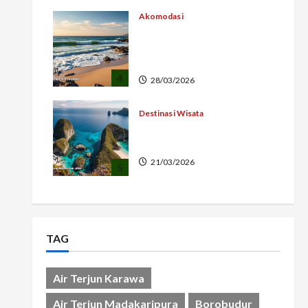
Akomodasi
Ocean View Ujung
Genteng Pemandangan
Laut
4
28/03/2026
Destinasi Wisata
Pesona Indah Pulau
Wayang Indonesia
21/03/2026
5
TAG
Air Terjun Karawa
Air Terjun Madakaripura
Borobudur