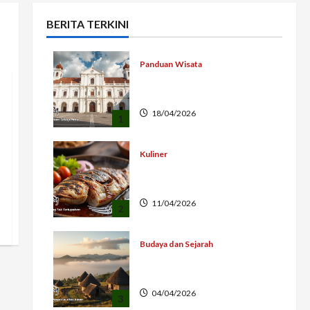
BERITA TERKINI
Panduan Wisata
Lawang Sewu Semarang
Ikon Bersejarah
18/04/2026
1
Kuliner
Ikan Bakar Serepeh
Jepara Lezat Khas
11/04/2026
2
Budaya dan Sejarah
Asal Usul Wae Rebo Desa
Adat Flores
04/04/2026
3