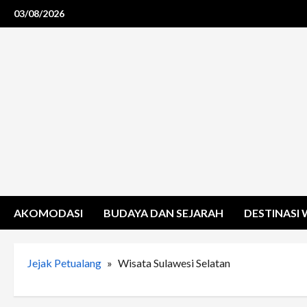
Skip
03/08/2026
to
content
AKOMODASI
BUDAYA DAN SEJARAH
DESTINASI 
Jejak Petualang
»
Wisata Sulawesi Selatan