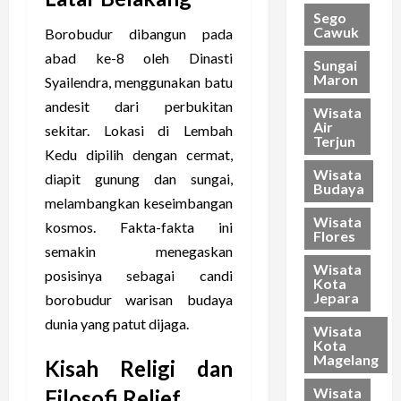
Sego
Cawuk
Borobudur dibangun pada
abad ke-8 oleh Dinasti
Sungai
Maron
Syailendra, menggunakan batu
andesit dari perbukitan
Wisata
Air
sekitar. Lokasi di Lembah
Terjun
Kedu dipilih dengan cermat,
Wisata
diapit gunung dan sungai,
Budaya
melambangkan keseimbangan
Wisata
kosmos. Fakta-fakta ini
Flores
semakin menegaskan
Wisata
posisinya sebagai candi
Kota
Jepara
borobudur warisan budaya
dunia yang patut dijaga.
Wisata
Kota
Magelang
Kisah Religi dan
Wisata
Filosofi Relief