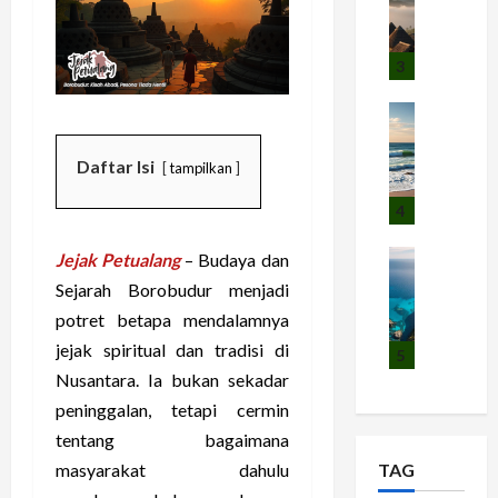
s
a
a
a
r
r
l
S
3
a
U
e
n
s
Akomodas
r
g
O
u
e
I
c
l
p
Daftar Isi
k
tampilkan
e
W
e
o
a
a
4
h
n
n
e
J
B
V
Destinasi 
Jejak Petualang
– Budaya dan
R
e
e
P
i
e
p
r
Sejarah Borobudur menjadi
e
e
b
a
s
potret betapa mendalamnya
s
w
o
r
e
jejak spiritual dan tradisi di
o
U
5
D
a
j
n
Nusantara. Ia bukan sekadar
j
e
L
a
a
u
s
e
peninggalan, tetapi cermin
r
I
n
a
z
a
tentang bagaimana
n
g
A
a
h
masyarakat dahulu
TAG
d
G
d
t