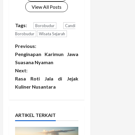
View All Posts
Tags:
Borobudur
Candi
Borobudur
Wisata Sejarah
P
Previous:
Penginapan Karimun Jawa
o
Suasana Nyaman
Next:
s
Rasa Roti Jala di Jejak
t
Kuliner Nusantara
n
a
ARTIKEL TERKAIT
v