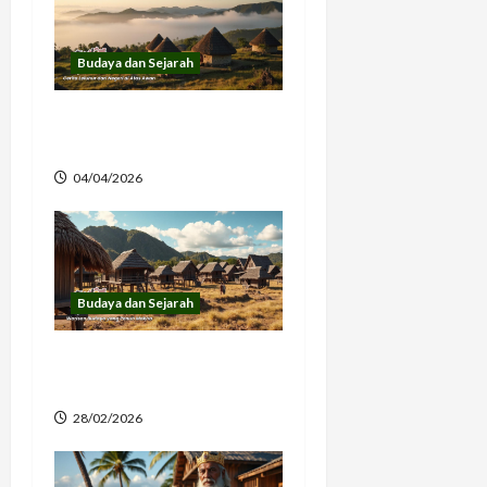
i
g
Budaya dan Sejarah
a
Asal Usul Wae Rebo Desa
t
Adat Flores
i
04/04/2026
o
n
Budaya dan Sejarah
Keunikan Rumah Adat
Larantuka Flores
28/02/2026