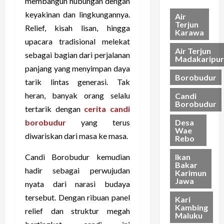
membangun hubungan dengan
a
e
a
K
18/04/202
h
n
t
keyakinan dan lingkungannya.
h
Air
P
t
Terjun
F
a
Relief, kisah lisan, hingga
Karawa
u
e
l
s
upacara tradisional melekat
l
n
o
Air Terjun
sebagai bagian dari perjalanan
a
g
r
Madakaripur
11/04/202
u
P
panjang yang menyimpan daya
e
Borobudur
W
e
s
tarik lintas generasi. Tak
a
m
heran, banyak orang selalu
Candi
y
a
Borobudur
04/04/202
tertarik dengan
cerita candi
a
n
n
Desa
borobudur
yang terus
d
Wae
g
a
diwariskan dari masa ke masa.
Rebo
I
n
n
g
Ikan
Candi Borobudur kemudian
Bakar
d
a
hadir sebagai perwujudan
Karimun
o
n
Jawa
nyata dari narasi budaya
n
L
tersebut. Dengan ribuan panel
e
Kari
a
Kambing
s
relief dan struktur megah
u
Maluku
i
t